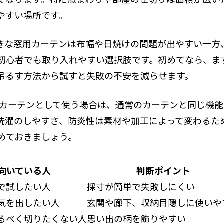
やすい場所です。
きな窓用カーテンは布幅や日焼けの問題が出やすい一方
初心者でも取り入れやすい選択肢です。初めてなら、ま
吊るす方法から試すと失敗の不安を減らせます。
 カーテンとして使う場合は、通常のカーテンと同じ機
洗濯のしやすさ、防炎性は素材や加工によって変わるた
めておきましょう。
向いている人
判断ポイント
で試したい人
採寸が簡単で失敗しにくい
気を出したい人
玄関や廊下、収納目隠しに使いや
るべく切りたくない人
思い出の柄を飾りやすい