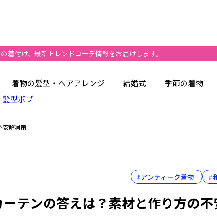
けの着付け、最新トレンドコーデ情報をお届けします。
ク カーテンの基本
着物の髪型・ヘアアレンジ
結婚式
季節の着物
メイクしたら何ができますか？
髪型ボブ
メイクが流行っている理由は何ですか？
不安解消策
に向く着物素材
布の注意点
間仕切り活用
#アンティーク着物
#
残す使い方
カーテンの答えは？素材と作り方の不
立つおすすめ道具