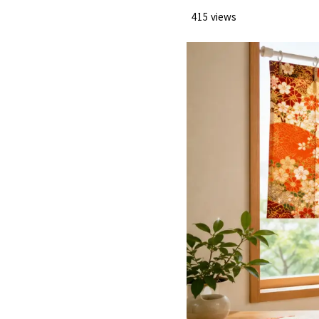
2
着物リメイ
415 views
着物のリ
2.1
自作する
2.2
業者依頼
2.3
日焼けと
2.4
失敗しな
2.5
実際に作
2.6
着物リメ
2.7