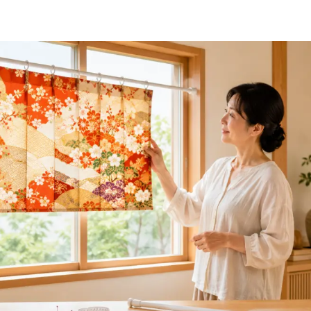
ク カーテンの実用判断
メイクは洗濯できますか？
場合の準備
の流れと費用
防炎の注意点
い確認ポイント
る前のQ&A
イク カーテンのまとめ