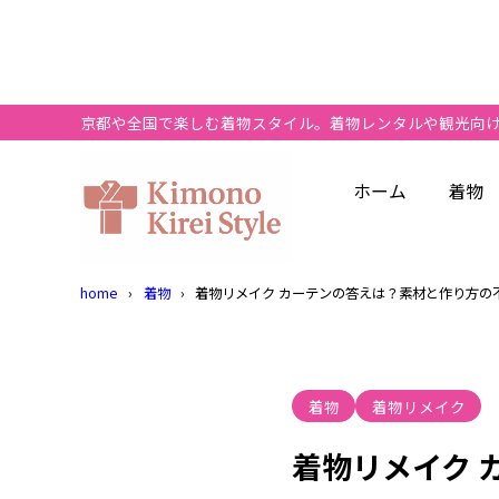
目次
京都や全国で楽しむ着物スタイル。着物レンタルや観光向
1
着物リメイ
ホーム
着物
着物をリ
1.1
着物のリ
1.2
home
着物
着物リメイク カーテンの答えは？素材と作り方の
カーテン
1.3
正絹や古
1.4
のれんや
1.5
着物
着物リメイク
思い出を
1.6
着物リメイク 
自作に役
1.7