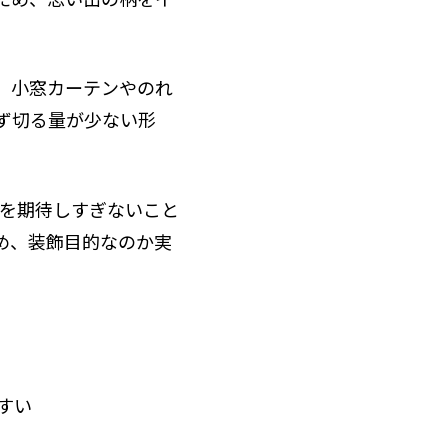
、小窓カーテンやのれ
ず切る量が少ない形
能を期待しすぎないこと
め、装飾目的なのか実
すい