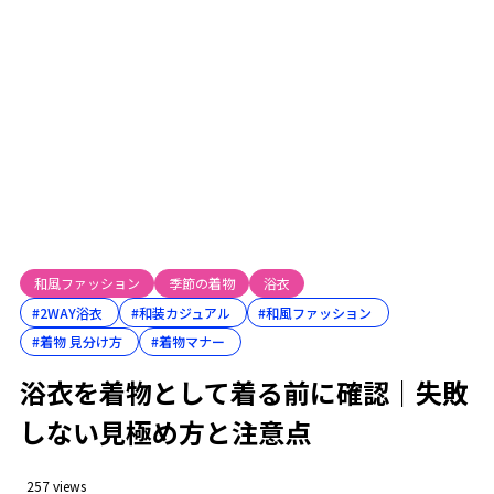
着物風に向く柄と向かない柄
2.1.1
浴衣を着物風に 季節の目安
2.2
6月・7月・8月・9月の考え方
2.2.1
夏着物 浴衣代わりの考え方
2.3
浴衣代わりにする時の注意点
2.3.1
3
浴衣を着物として着る実践コーデ
浴衣 着物風に着る 帯の選び方
3.1
和風ファッション
季節の着物
浴衣
帯で失敗しない判断ポイント
3.1.1
#2WAY浴衣
#和装カジュアル
#和風ファッション
#着物 見分け方
#着物マナー
浴衣 着物風 草履の合わせ方
3.2
浴衣を着物として着る前に確認｜失敗
草履に合わせる足袋の選び方
3.2.1
しない見極め方と注意点
浴衣 着物風 コーデの基本
3.3
着物風コーデを自然に見せるコツ
3.3.1
257 views