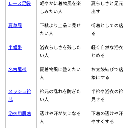
レース足袋
軽やかに着物風を楽
夏らしさと足元の
しみたい人
出す
夏草履
下駄より上品に見せ
街着としての落ち
たい人
る
半幅帯
浴衣らしさを残した
軽く自然な浴衣コ
い人
とめる
名古屋帯
夏着物風に整えたい
お太鼓結びで落ち
人
象にする
メッシュ衿
衿元の乱れを防ぎた
半衿や浴衣の衿を
芯
い人
見せる
浴衣用肌着
透けや汗が気になる
下着の透けや汗じ
人
やすくする