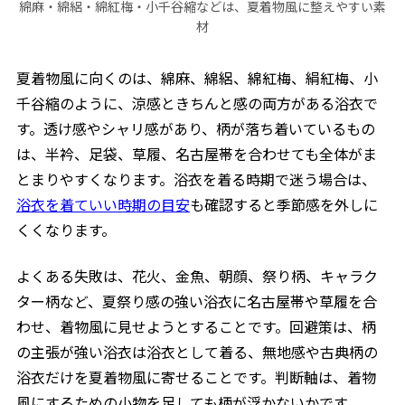
綿麻・綿絽・綿紅梅・小千谷縮などは、夏着物風に整えやすい素
材
夏着物風に向くのは、綿麻、綿絽、綿紅梅、絹紅梅、小
千谷縮のように、涼感ときちんと感の両方がある浴衣で
す。透け感やシャリ感があり、柄が落ち着いているもの
は、半衿、足袋、草履、名古屋帯を合わせても全体がま
とまりやすくなります。浴衣を着る時期で迷う場合は、
浴衣を着ていい時期の目安
も確認すると季節感を外しに
くくなります。
よくある失敗は、花火、金魚、朝顔、祭り柄、キャラク
ター柄など、夏祭り感の強い浴衣に名古屋帯や草履を合
わせ、着物風に見せようとすることです。回避策は、柄
の主張が強い浴衣は浴衣として着る、無地感や古典柄の
浴衣だけを夏着物風に寄せることです。判断軸は、着物
風にするための小物を足しても柄が浮かないかです。