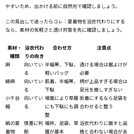
やすいため、出かける前に自然光で確認しましょう。
この見出しで迷ったらコレ：夏着物を浴衣代わりにする
なら、素材の気軽さと透け対策を先に確認しましょう。
素材・
浴衣代わ
合わせ方
注意点
種類
りの向き
麻
向いてい
半幅帯、下駄、
透ける場合は裾よけが
る
軽いバッグ
必要
綿麻
向いてい
肌着、半幅帯、
柄が上品すぎる場合は
る
下駄
足元を崩しすぎない
小千谷
向いてい
場面により草履
街着にするなら足袋を
縮
る
にも下駄にも調
合わせると整う
整
絹の夏
慎重に判
襦袢、足袋、草
浴衣代わりに崩すと品
着物
断
履が基本
格と合わない場合があ