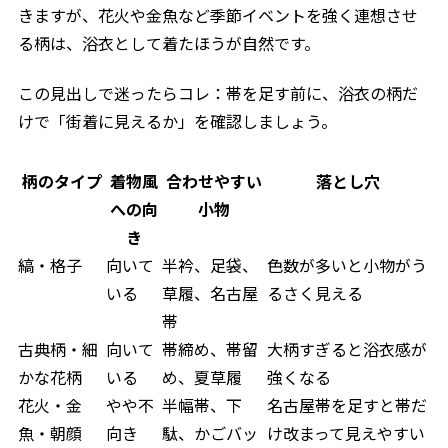
きますが、花火や金魚など季節イベントを強く連想させ
る柄は、浴衣として着たほうが自然です。
この見出しで迷ったらコレ：帯を足す前に、浴衣の柄だ
けで「街着に見えるか」を確認しましょう。
柄のタイプ
着物風
合わせやすい
落とし穴
への向
小物
き
縞・格子
向いて
半衿、足袋、
色数が多いと小物がう
いる
草履、名古屋
るさく見える
帯
古典柄・細
向いて
帯締め、帯留
大柄すぎると浴衣感が
かな花柄
いる
め、夏草履
強くなる
花火・金
やや不
半幅帯、下
名古屋帯を足すと帯だ
魚・朝顔
向き
駄、かごバッ
け改まって見えやすい