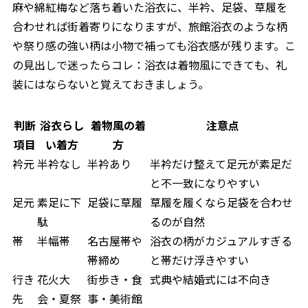
麻や綿紅梅など落ち着いた浴衣に、半衿、足袋、草履を
合わせれば街着寄りになりますが、旅館浴衣のような柄
や祭り感の強い柄は小物で補っても浴衣感が残ります。こ
の見出しで迷ったらコレ：浴衣は着物風にできても、礼
装にはならないと覚えておきましょう。
判断
浴衣らし
着物風の着
注意点
項目
い着方
方
衿元
半衿なし
半衿あり
半衿だけ整えて足元が素足だ
と不一致になりやすい
足元
素足に下
足袋に草履
草履を履くなら足袋を合わせ
駄
るのが自然
帯
半幅帯
名古屋帯や
浴衣の柄がカジュアルすぎる
帯締め
と帯だけ浮きやすい
行き
花火大
街歩き・食
式典や結婚式には不向き
先
会・夏祭
事・美術館