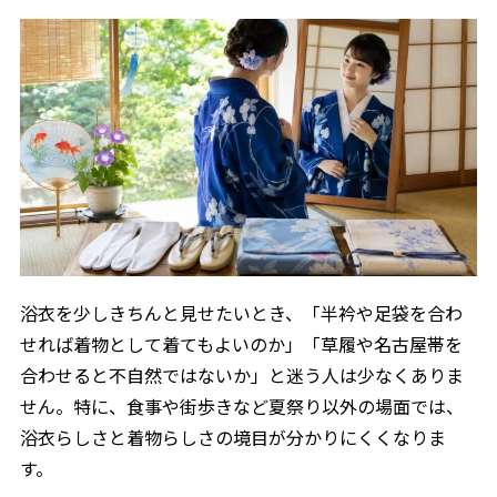
夏着物を浴衣として着る方法
3.4
浴衣風に着る時の透け対策
3.4.1
単 衣 浴衣として着る注意点
3.5
単衣を浴衣風にする季節感
3.5.1
浴衣を着物風に着る前に確認したい実例と判断基準
3.6
よくある質問
3.6.1
浴衣を着物として着る時のまとめ
3.7
迷った時の最終判断
3.7.1
浴衣を少しきちんと見せたいとき、「半衿や足袋を合わ
せれば着物として着てもよいのか」「草履や名古屋帯を
合わせると不自然ではないか」と迷う人は少なくありま
せん。特に、食事や街歩きなど夏祭り以外の場面では、
浴衣らしさと着物らしさの境目が分かりにくくなりま
す。