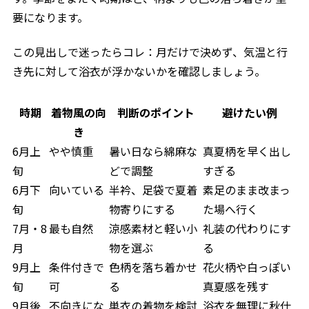
要になります。
この見出しで迷ったらコレ：月だけで決めず、気温と行
き先に対して浴衣が浮かないかを確認しましょう。
時期
着物風の向
判断のポイント
避けたい例
き
6月上
やや慎重
暑い日なら綿麻な
真夏柄を早く出し
旬
どで調整
すぎる
6月下
向いている
半衿、足袋で夏着
素足のまま改まっ
旬
物寄りにする
た場へ行く
7月・8
最も自然
涼感素材と軽い小
礼装の代わりにす
月
物を選ぶ
る
9月上
条件付きで
色柄を落ち着かせ
花火柄や白っぽい
旬
可
る
真夏感を残す
9月後
不向きにな
単衣の着物を検討
浴衣を無理に秋仕