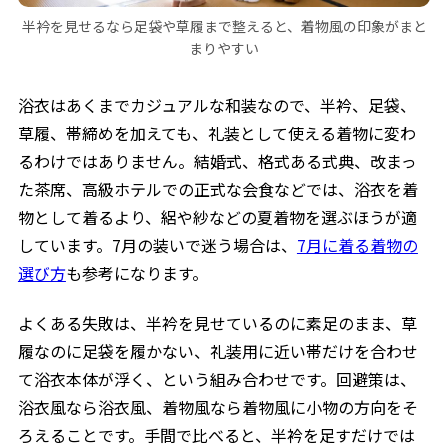
半衿を見せるなら足袋や草履まで整えると、着物風の印象がまと
まりやすい
浴衣はあくまでカジュアルな和装なので、半衿、足袋、
草履、帯締めを加えても、礼装として使える着物に変わ
るわけではありません。結婚式、格式ある式典、改まっ
た茶席、高級ホテルでの正式な会食などでは、浴衣を着
物として着るより、絽や紗などの夏着物を選ぶほうが適
しています。7月の装いで迷う場合は、
7月に着る着物の
選び方
も参考になります。
よくある失敗は、半衿を見せているのに素足のまま、草
履なのに足袋を履かない、礼装用に近い帯だけを合わせ
て浴衣本体が浮く、という組み合わせです。回避策は、
浴衣風なら浴衣風、着物風なら着物風に小物の方向をそ
ろえることです。手間で比べると、半衿を足すだけでは