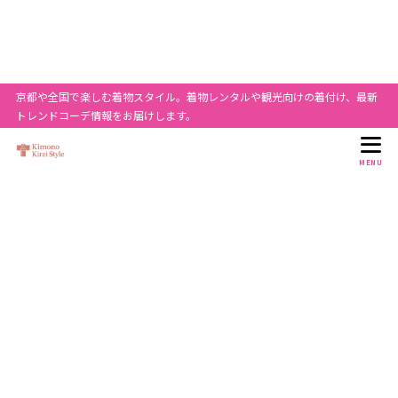
目次
京都や全国で楽しむ着物スタイル。着物レンタルや観光向けの着付け、最新
1
浴衣を着物として着る基礎知識
トレンドコーデ情報をお届けします。
着物と浴衣はどう違うのですか？
1.1
浴衣を着物風に見せる判断軸
1.1.1
MENU
浴衣を着付けで着たらNGなのは？
1.2
浴衣の着付けで避けたい例
1.2.1
夏着物になる浴衣は？
1.3
夏着物風にしやすい浴衣の特徴
1.3.1
浴衣を着物風に整えるおすすめ商品
1.4
2
浴衣を着物として着る選び方
浴衣 着物風 柄の選び方
2.1