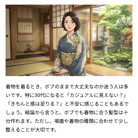
タイトボブの和装ヘア
2.2
今っぽい和装スタイル
2.2.1
崩れにくい整え方
2.2.2
外ハネボブの着物ヘア
2.3
小紋や袴に合う髪型
2.3.1
フォーマルでの注意点
2.3.2
着物ボブはセルフか美容室
2.4
セルフでできる髪型
2.4.1
着物を着るとき、ボブのままで大丈夫なのか迷う人は多
美容室が安心な場合
2.4.2
いです。特に30代になると「カジュアルに見えない？」
前髪ありなしの着物ボブ
2.5
「きちんと感は足りる？」と不安に感じることもあるで
しょう。結論から言うと、ボブでも着物に合う髪型は十
前髪ありの柔らかさ
2.5.1
分作れます。ただし、場面や着物の種類に合わせて少し
前髪なしの大人感
2.5.2
整えることが大切です。
着物ボブをきれいに見せる美容師のアドバイス
2.6