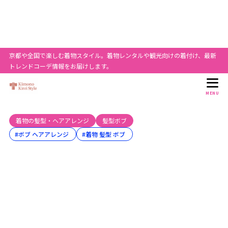
目次
京都や全国で楽しむ着物スタイル。着物レンタルや観光向けの着付け、最新
1
着物髪型を上品に見せるボブ30代の基本
トレンドコーデ情報をお届けします。
ボブでも着物髪型がきれいに決まる理由
1.1
着物に合うボブの長さと形
1.1.1
MENU
30代が意識したい上品さ
1.1.2
着物の髪型・ヘアアレンジ
髪型ボブ
着物でボブそのままはあり？
1.2
#ボブ ヘアアレンジ
#着物 髪型 ボブ
そのままボブが合う着物
1.2.1
そのままボブが浮く場面
1.2.2
訪問着や結婚式のボブ着物髪型
1.3
低めまとめ風ボブヘア
1.3.1
タイトボブで大人上品
1.3.2