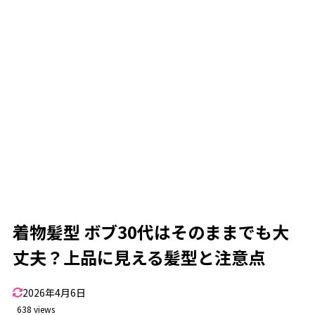
七五三お宮参りママのボブ髪型
1.4
抱っこでも崩れにくい髪
1.4.1
写真映えする後ろ姿
1.4.2
着物ボブの髪飾り選び
1.5
小ぶり飾りで上品見え
1.5.1
飾りなしでも美しい髪
1.5.2
着物ボブをきれいに仕上げるおすすめヘアアイテム
1.6
着物ボブにおすすめのヘアアイテム
1.6.1
2
着物髪型を成功させるボブ30代の実践
着物髪型 ボブ30代はそのままでも大
ボブのハーフアップ着物ヘア
2.1
丈夫？上品に見える髪型と注意点
上品に見える作り方
2.1.1
2026年4月6日
カジュアル回避のコツ
2.1.2
638 views