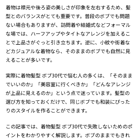
着物は襟元や後ろ姿の美しさが印象を左右するため、髪
着物髪型ボブ30代のよくある質問Q&A
2.7
型とのバランスがとても重要です。普段のボブでも問題
着物髪型で決まるボブ30代まとめ
2.8
ない場合もありますが、訪問着や結婚式などフォーマル
40代の着物ボブも参考に
2.8.1
な場では、ハーフアップやタイトなアレンジを加えるこ
50代の着物ボブはこちら
とで上品さがぐっと引き立ちます。逆に、小紋や街着な
2.8.2
どカジュアルな着物なら、そのままのボブでも自然に見
上品に見せるポイント
2.8.3
えることが多いです。
シーン別の髪型選び
2.8.4
実際に着物髪型 ボブ30代で悩む人の多くは、「そのまま
でいいのか」「美容室に行くべきか」「どんなアレンジ
が上品に見えるのか」という点で迷っています。髪型の
選び方を知っておくだけで、同じボブでも和装にぴった
りのスタイルを作ることができます。
この記事では、着物髪型 ボブ30代で失敗しないためのポ
イントをわかりやすく解説します。ボブのままでもきれ