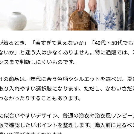
0代に合う上品デザイン
作りに見せない選び方
ーしやすい選び方
が着るとき、「若すぎて見えないか」「40代・50代で
になる部分別の選び方
ないか」と迷う人は少なくありません。特に通販では、
確認したい品質表示と洗濯表示
ンスまで判断しにくいものです。
くある質問
けの商品は、年代に合う色柄やシルエットを選べば、夏
ピース大人のまとめ
取り入れやすい選択肢になります。ただし、かわいさだ
人が安心して選ぶ基準
わなかったりすることもあります。
に似合いやすいデザイン、普通の浴衣や浴衣風ワンピー
販で確認したいポイントを整理します。購入前に見るべ