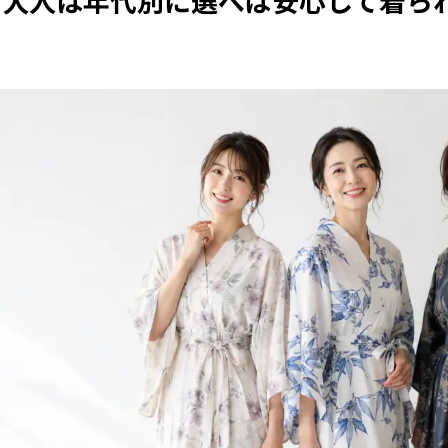
ス大人は年代別に選べば安心して着ら
人が避けたい浴衣の失敗
を防ぐ選び方
入前に見るべきポイント
ピース大人向けおすすめ商品
ース大人の選び方
ている浴衣で人気のある色は？
人に似合う浴衣カラーの選び方
いな服レディースの違い
衣風と本格浴衣の見分け方
ピース大人リメイク術
メイクで失敗しない考え方