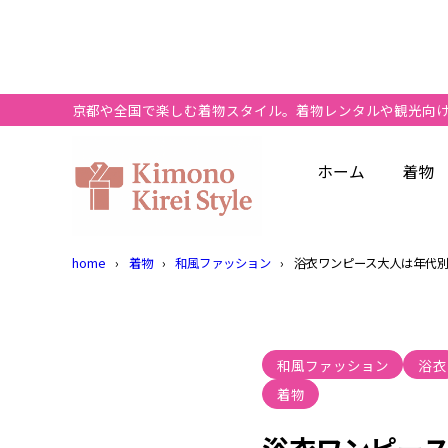
目次
京都や全国で楽しむ着物スタイル。着物レンタルや観光向
1
浴衣ワンピ
ホーム
着物
浴衣の何
1.1
大
1.1.1
home
着物
和風ファッション
浴衣ワンピース大人は年代
浴衣風ワ
1.2
浴
1.2.1
浴衣ワン
1.3
和風ファッション
浴衣
2w
1.3.1
着物
浴衣のN
1.4