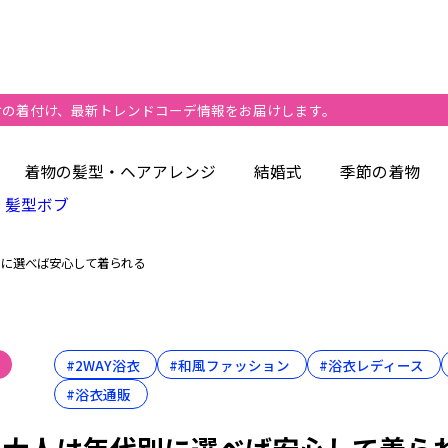
けの着付け、最新トレンドコーデ情報をお届けします。
ース大人の基本
着物の髪型・ヘアアレンジ
結婚式
季節の着物
がそんなにいいの？
髪型ボブ
人が浴衣を選ぶ価値とは
別に選べば安心して着られる
ンピースとは
衣との違いを知る
ピース2way大人向け
#2WAY浴衣
#和風ファッション
#浴衣レディース
ayタイプが向く人
#浴衣通販
G行為は？