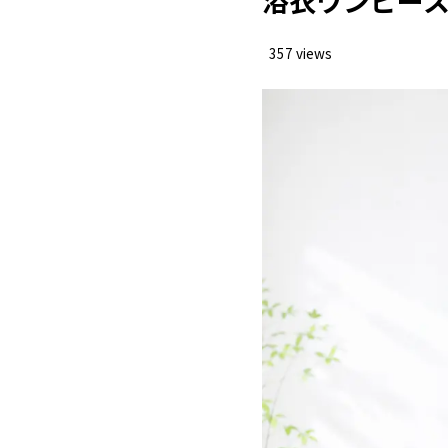
浴衣ワンピー
大
1.4.1
357 views
失敗後悔
1.5
購
1.5.1
浴衣ワン
1.6
2
浴衣ワンピ
女性が着
2.1
大
2.1.1
浴衣みた
2.2
浴
2.2.1
浴衣ワン
2.3
リ
2.3.1