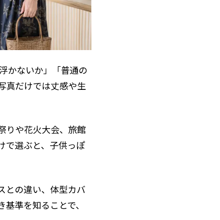
も浮かないか」「普通の
写真だけでは丈感や生
祭りや花火大会、旅館
けで選ぶと、子供っぽ
スとの違い、体型カバ
き基準を知ることで、