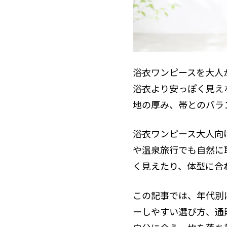
40代5
2.4
若
2.4.1
体型カバ
2.5
浴衣ワンピースを大人
気
2.5.1
浴衣より安っぽく見え
購入前に
2.6
地の厚み、帯とのバラ
よ
2.6.1
浴衣ワンピース大人向
浴衣ワン
2.7
や温泉旅行でも自然に
大
2.7.1
く見えたり、体型に合
この記事では、年代別
ーしやすい選び方、通